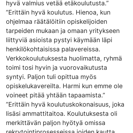
hyvä valmius vetää etäkoulutusta.”
”Erittäin hyvä koulutus. Hienoa, kun
ohjelmaa räätälöitiin opiskelijoiden
tarpeiden mukaan ja omaan yritykseen
liittyviä asioista pystyi käymään läpi
henkilökohtaisissa palavereissa.
Verkkokoulutuksesta huolimatta, ryhmä
toimi tosi hyvin ja vuorovaikutusta
syntyi. Paljon tuli opittua myös
opiskelukavereilta. Harmi kun emme ole
voineet pitää yhtään tapaamista.”
”Erittäin hyvä koulutuskokonaisuus, joka
lisäsi ammattitaitoa. Koulutuksesta oli
merkittävän paljon hyötyä omissa
rekrytointiprosesseissa joiden kautta