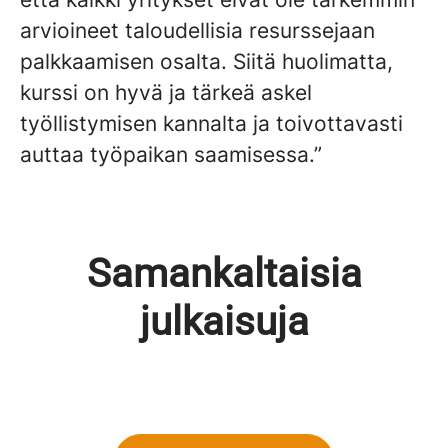
arvioineet taloudellisia resurssejaan
palkkaamisen osalta. Siitä huolimatta,
kurssi on hyvä ja tärkeä askel
työllistymisen kannalta ja toivottavasti
auttaa työpaikan saamisessa.”
Samankaltaisia
Latitude59 -tapahtuma
Kevään 2025
toukokuussa 2025 osana
kansainvälistymisen ja
julkaisuja
kansainvälisen liiketoiminnan
digitaaliseen kehittämisen
koulutusta
koulutus käynnistyi Laureassa
Vinkit kokeneelle työnhakijalle