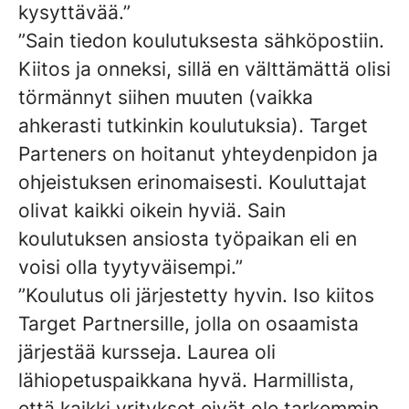
kysyttävää.”
”Sain tiedon koulutuksesta sähköpostiin.
Kiitos ja onneksi, sillä en välttämättä olisi
törmännyt siihen muuten (vaikka
ahkerasti tutkinkin koulutuksia). Target
Parteners on hoitanut yhteydenpidon ja
ohjeistuksen erinomaisesti. Kouluttajat
olivat kaikki oikein hyviä. Sain
koulutuksen ansiosta työpaikan eli en
voisi olla tyytyväisempi.”
”Koulutus oli järjestetty hyvin. Iso kiitos
Target Partnersille, jolla on osaamista
järjestää kursseja. Laurea oli
lähiopetuspaikkana hyvä. Harmillista,
että kaikki yritykset eivät ole tarkemmin