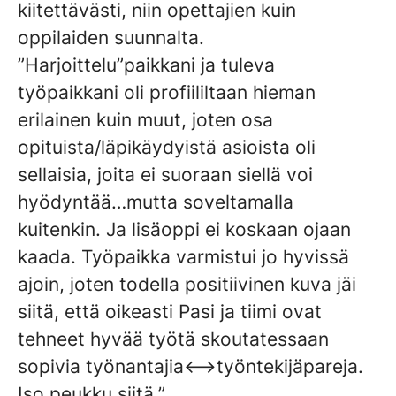
kiitettävästi, niin opettajien kuin
oppilaiden suunnalta.
”Harjoittelu”paikkani ja tuleva
työpaikkani oli profiililtaan hieman
erilainen kuin muut, joten osa
opituista/läpikäydyistä asioista oli
sellaisia, joita ei suoraan siellä voi
hyödyntää…mutta soveltamalla
kuitenkin. Ja lisäoppi ei koskaan ojaan
kaada. Työpaikka varmistui jo hyvissä
ajoin, joten todella positiivinen kuva jäi
siitä, että oikeasti Pasi ja tiimi ovat
tehneet hyvää työtä skoutatessaan
sopivia työnantajia<–>työntekijäpareja.
Iso peukku siitä.”