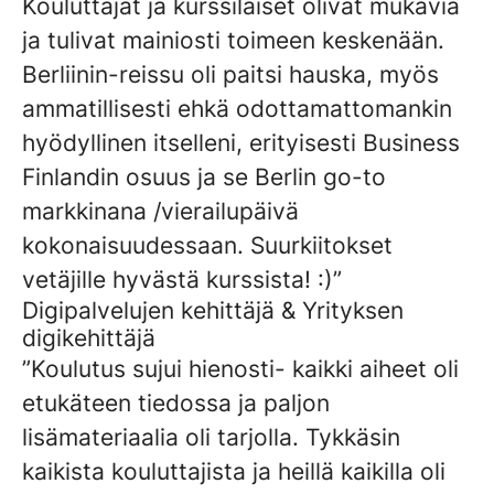
Kouluttajat ja kurssilaiset olivat mukavia
ja tulivat mainiosti toimeen keskenään.
Berliinin-reissu oli paitsi hauska, myös
ammatillisesti ehkä odottamattomankin
hyödyllinen itselleni, erityisesti Business
Finlandin osuus ja se Berlin go-to
markkinana /vierailupäivä
kokonaisuudessaan. Suurkiitokset
vetäjille hyvästä kurssista! :)”
Digipalvelujen kehittäjä & Yrityksen
digikehittäjä
”Koulutus sujui hienosti- kaikki aiheet oli
etukäteen tiedossa ja paljon
lisämateriaalia oli tarjolla. Tykkäsin
kaikista kouluttajista ja heillä kaikilla oli