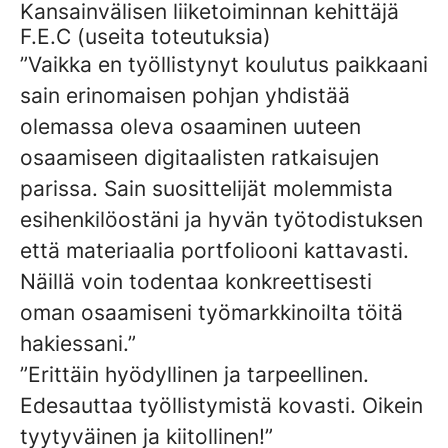
Kansainvälisen liiketoiminnan kehittäjä
F.E.C (useita toteutuksia)
”Vaikka en työllistynyt koulutus paikkaani
sain erinomaisen pohjan yhdistää
olemassa oleva osaaminen uuteen
osaamiseen digitaalisten ratkaisujen
parissa. Sain suosittelijät molemmista
esihenkilöostäni ja hyvän työtodistuksen
että materiaalia portfoliooni kattavasti.
Näillä voin todentaa konkreettisesti
oman osaamiseni työmarkkinoilta töitä
hakiessani.”
”Erittäin hyödyllinen ja tarpeellinen.
Edesauttaa työllistymistä kovasti. Oikein
tyytyväinen ja kiitollinen!”